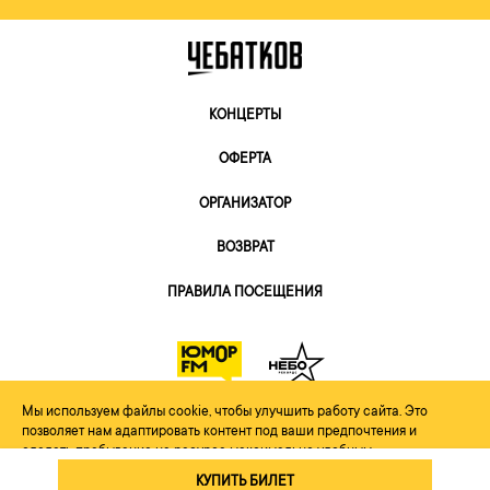
КОНЦЕРТЫ
ОФЕРТА
ОРГАНИЗАТОР
ВОЗВРАТ
ПРАВИЛА ПОСЕЩЕНИЯ
Мы используем файлы cookie, чтобы улучшить работу сайта. Это
2026, Небо Рекордс
позволяет нам адаптировать контент под ваши предпочтения и
сделать пребывание на ресурсе максимально удобным
Принимаю
Политика конфиденциальности
КУПИТЬ БИЛЕТ